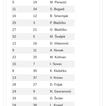
5
19
M. Penezić
11
34
S. Bogadi
16
12
B. Smernjak
25
3
P. Blažičko
27
21
G. Blažičko
32
5
M. Švaljek
12
16
D. Vidanović
9
11
A. Novak
22
25
M. Kolman
15
7
I. Sovec
8
35
K. Klubičko
13
37
V. Krivec
28
27
D. Frljak
19
9
N. Gavranović
33
31
D. Šroler
24
38
L. Krajač