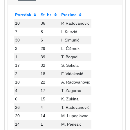
Poredak
St. br.
Prezime
10
36
P. Radovanović
7
8
I. Knezić
30
6
I. Šimunić
3
29
L. Čižmek
1
39
T. Bogadi
17
32
S. Sekula
2
18
F. Vidaković
18
22
A. Radovanović
4
17
T. Zagorac
6
15
K. Žukina
26
4
T. Radovanović
20
14
M. Lupoglavac
14
1
M. Penezić