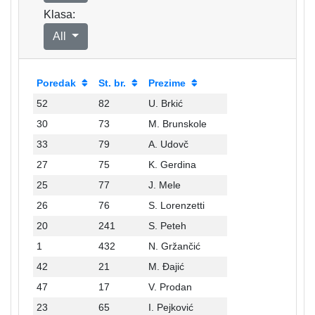
Klasa:
All
Poredak
St. br.
Prezime
52
82
U. Brkić
30
73
M. Brunskole
33
79
A. Udovč
27
75
K. Gerdina
25
77
J. Mele
26
76
S. Lorenzetti
20
241
S. Peteh
1
432
N. Gržančić
42
21
M. Đajić
47
17
V. Prodan
23
65
I. Pejković