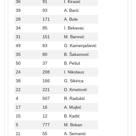
36
91
I. Kirasić
39
93
A. Barić
28
171
A. Bule
34
85
I. Bekavac
31
151
M. Barović
49
83
G. Kamenjašević
35
80
B. Šakanović
50
37
B. Pešut
24
208
I. Nikolaus
38
166
G. Sikirica
22
221
D. Kmetović
4
507
R. Radukić
17
16
A. Mujkić
15
12
B. Kadić
5
777
M. Bokan
11
55
A. Semanić