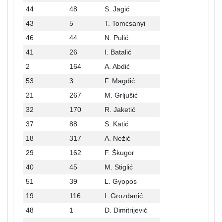
44
48
S. Jagić
43
5
T. Tomcsanyi
46
44
N. Pulić
41
26
I. Batalić
2
164
A. Abdić
53
3
F. Magdić
21
267
M. Grljušić
32
170
R. Jaketić
37
88
S. Katić
18
317
A. Nežić
29
162
F. Škugor
40
45
M. Stiglić
51
39
L. Gyopos
19
116
I. Grozdanić
48
1
D. Dimitrijević