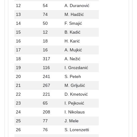
12
54
A. Duranović
13
74
M. Hadžić
14
50
F. Smajić
15
12
B. Kadić
16
18
H. Karić
17
16
A. Mujkić
18
317
A. Nežić
19
116
I. Grozdanić
20
241
S. Peteh
21
267
M. Grljušić
22
221
D. Kmetović
23
65
I. Pejković
24
208
I. Nikolaus
25
77
J. Mele
26
76
S. Lorenzetti