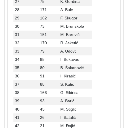
27
75
K. Gerdina
28
171
A. Bule
29
162
F. Škugor
30
73
M. Brunskole
31
151
M. Barović
32
170
R. Jaketić
33
79
A. Udovč
34
85
I. Bekavac
35
80
B. Šakanović
36
91
I. Kirasić
37
88
S. Katić
38
166
G. Sikirica
39
93
A. Barić
40
45
M. Stiglić
41
26
I. Batalić
42
21
M. Đajić