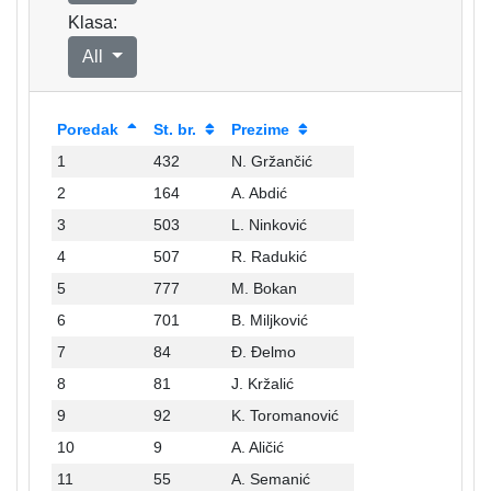
Klasa:
All
Poredak
St. br.
Prezime
1
432
N. Gržančić
2
164
A. Abdić
3
503
L. Ninković
4
507
R. Radukić
5
777
M. Bokan
6
701
B. Miljković
7
84
Đ. Đelmo
8
81
J. Kržalić
9
92
K. Toromanović
10
9
A. Aličić
11
55
A. Semanić