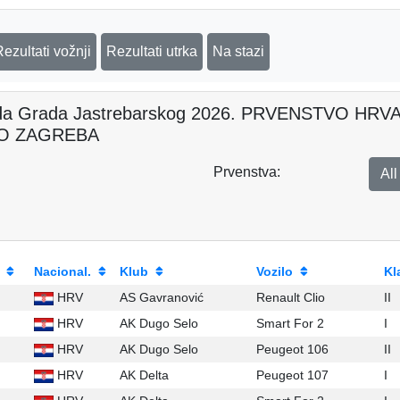
Rezultati vožnji
Rezultati utrka
Na stazi
da Grada Jastrebarskog 2026. PRVENSTVO H
O ZAGREBA
Prvenstva:
Al
Nacional.
Klub
Vozilo
Kl
HRV
AS Gavranović
Renault Clio
II
HRV
AK Dugo Selo
Smart For 2
I
HRV
AK Dugo Selo
Peugeot 106
II
HRV
AK Delta
Peugeot 107
I