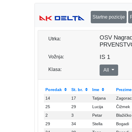
Startne pozicije
OSV Nagra
Utrka:
PRVENSTV
IS 1
Vožnja:
Klasa:
All
Poredak
St. br.
Ime
Prezime
14
17
Tatjana
Zagorac
25
29
Lucija
Čižmek
2
3
Petar
Blažičko
29
34
Stella
Bogadi