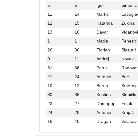
5
6
Igor
Šimunić
11
14
Marko
Lupogla
12
15
Katarina
Žukina
13
16
Davor
Vidanov
1
1
Matija
Penezić
26
30
Florian
Blažutić
9
11
Andrej
Novak
31
36
Patrik
Radovan
21
24
Antonio
Erić
10
12
Borna
Smernja
30
35
Kristina
Klubičko
23
27
Domagoj
Frljak
24
28
Antonio
Krajač
16
40
Dragan
Velaševi