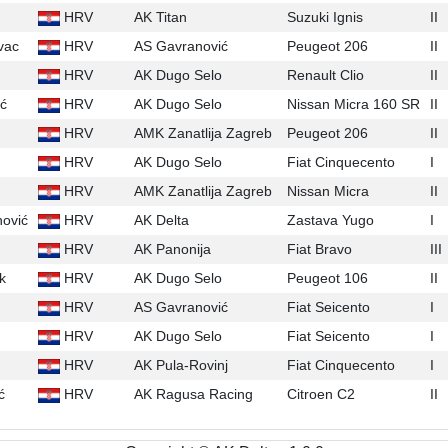
HRV
AK Titan
Suzuki Ignis
II
vac
HRV
AS Gavranović
Peugeot 206
II
HRV
AK Dugo Selo
Renault Clio
II
ić
HRV
AK Dugo Selo
Nissan Micra 160 SR
II
HRV
AMK Zanatlija Zagreb
Peugeot 206
II
HRV
AK Dugo Selo
Fiat Cinquecento
I
HRV
AMK Zanatlija Zagreb
Nissan Micra
II
ović
HRV
AK Delta
Zastava Yugo
I
HRV
AK Panonija
Fiat Bravo
III
k
HRV
AK Dugo Selo
Peugeot 106
II
HRV
AS Gavranović
Fiat Seicento
I
HRV
AK Dugo Selo
Fiat Seicento
I
HRV
AK Pula-Rovinj
Fiat Cinquecento
I
ć
HRV
AK Ragusa Racing
Citroen C2
II