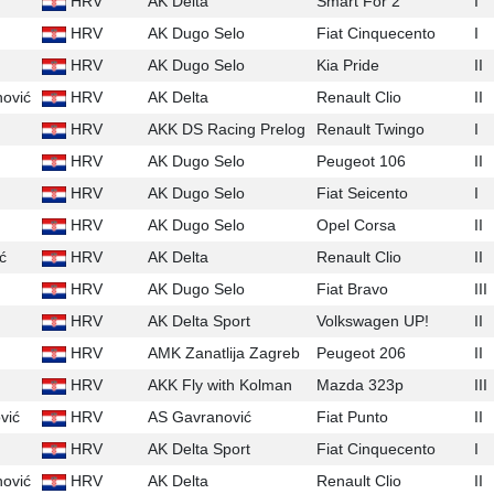
HRV
AK Delta
Smart For 2
I
HRV
AK Dugo Selo
Fiat Cinquecento
I
HRV
AK Dugo Selo
Kia Pride
II
ović
HRV
AK Delta
Renault Clio
II
HRV
AKK DS Racing Prelog
Renault Twingo
I
HRV
AK Dugo Selo
Peugeot 106
II
HRV
AK Dugo Selo
Fiat Seicento
I
HRV
AK Dugo Selo
Opel Corsa
II
ć
HRV
AK Delta
Renault Clio
II
HRV
AK Dugo Selo
Fiat Bravo
III
HRV
AK Delta Sport
Volkswagen UP!
II
HRV
AMK Zanatlija Zagreb
Peugeot 206
II
HRV
AKK Fly with Kolman
Mazda 323p
III
vić
HRV
AS Gavranović
Fiat Punto
II
HRV
AK Delta Sport
Fiat Cinquecento
I
ović
HRV
AK Delta
Renault Clio
II