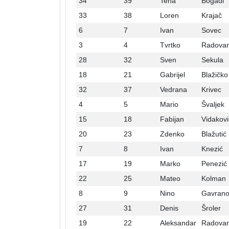
34
39
Tena
Bogadi
33
38
Loren
Krajač
6
7
Ivan
Sovec
3
4
Tvrtko
Radovan
28
32
Sven
Sekula
18
21
Gabrijel
Blažičko
32
37
Vedrana
Krivec
4
5
Mario
Švaljek
15
18
Fabijan
Vidakovi
20
23
Zdenko
Blažutić
7
8
Ivan
Knezić
17
19
Marko
Penezić
22
25
Mateo
Kolman
8
9
Nino
Gavrano
27
31
Denis
Šroler
19
22
Aleksandar
Radovan