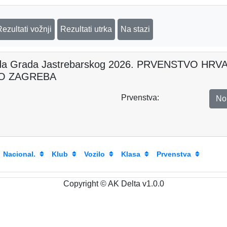
Rezultati vožnji
Rezultati utrka
Na stazi
da Grada Jastrebarskog 2026. PRVENSTVO H
O ZAGREBA
Prvenstva:
No
Nacional.
Klub
Vozilo
Klasa
Prvenstva
Copyright © AK Delta v1.0.0