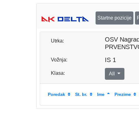
Startne pozicije
OSV Nagra
Utrka:
PRVENSTV
IS 1
Vožnja:
Klasa:
All
Poredak
St. br.
Ime
Prezime