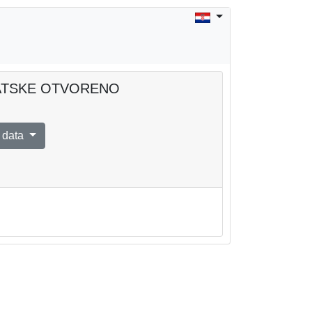
RVATSKE OTVORENO
 data