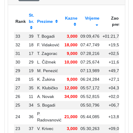
St.
Kazne
Vrijeme
Zaost.
Rank
br.
Prezime
preth.
33
39
T. Bogadi
3,000
09:09,476
+01:21,727
+0
32
18
F. Vidaković
18,000
07:47,749
+19,533
+0
31
17
T. Zagorac
9,000
07:28,216
+02,542
+0
30
29
L. Čižmek
10,000
07:25,674
+11,685
+0
29
19
M. Penezić
07:13,989
+49,705
+0
28
15
K. Žukina
9,000
06:24,284
+27,112
+0
27
35
K. Klubičko
12,000
05:57,172
+04,357
+0
26
11
A. Novak
34,000
05:52,815
+02,019
+0
25
34
S. Bogadi
05:50,796
+06,711
+0
P.
24
36
21,000
05:44,085
+13,822
+0
Radovanović
23
37
V. Krivec
3,000
05:30,263
+09,027
+0