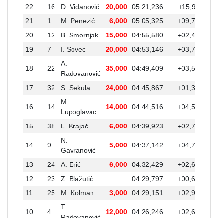
22
16
D. Vidanović
20,000
05:21,236
+15,911
+0
21
1
M. Penezić
6,000
05:05,325
+09,745
+0
20
12
B. Smernjak
15,000
04:55,580
+02,434
+0
19
7
I. Sovec
20,000
04:53,146
+03,737
+0
A.
18
22
35,000
04:49,409
+03,542
+0
Radovanović
17
32
S. Sekula
24,000
04:45,867
+01,351
+0
M.
16
14
14,000
04:44,516
+04,593
Lupoglavac
15
38
L. Krajač
6,000
04:39,923
+02,781
N.
14
9
5,000
04:37,142
+04,713
Gavranović
13
24
A. Erić
6,000
04:32,429
+02,632
12
23
Z. Blažutić
04:29,797
+00,646
11
25
M. Kolman
3,000
04:29,151
+02,905
T.
10
4
12,000
04:26,246
+02,603
Radovanović