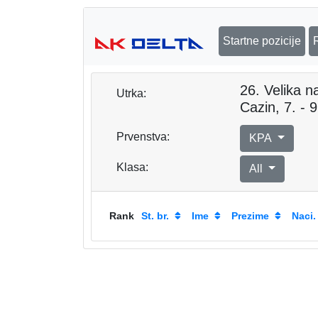
Startne pozicije
26. Velika 
Utrka:
Cazin, 7. - 
Prvenstva:
KPA
Klasa:
All
Rank
St. br.
Ime
Prezime
Naci.