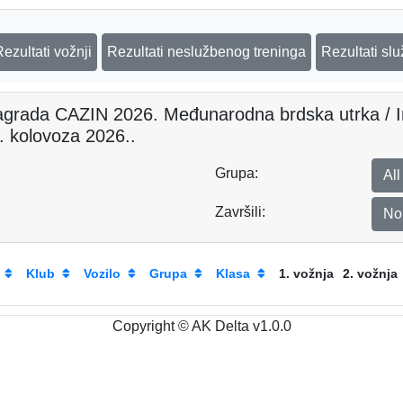
Rezultati vožnji
Rezultati neslužbenog treninga
Rezultati sl
nagrada CAZIN 2026. Međunarodna brdska utrka / In
9. kolovoza 2026..
Grupa:
Al
Završili:
N
Klub
Vozilo
Grupa
Klasa
1. vožnja
2. vožnja
Copyright © AK Delta v1.0.0