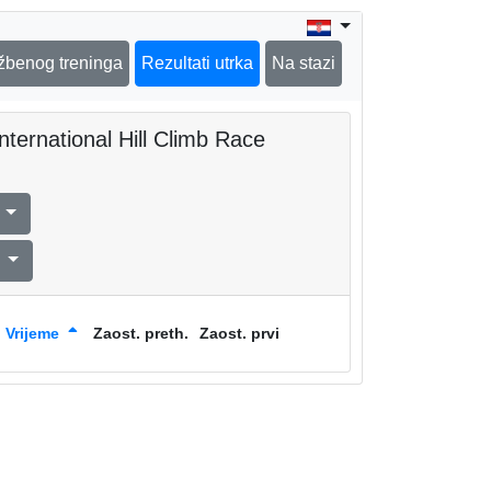
užbenog treninga
Rezultati utrka
Na stazi
ternational Hill Climb Race
l
o
Vrijeme
Zaost. preth.
Zaost. prvi