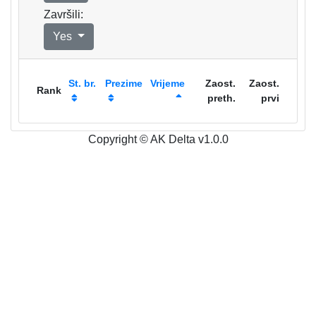
Završili:
Yes
St. br.
Prezime
Vrijeme
Zaost.
Zaost.
Rank
preth.
prvi
Copyright © AK Delta v1.0.0