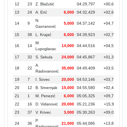
12
23
Z. Blažutić
04:29,797
+00,646
13
24
A. Erić
6,000
04:32,429
+02,632
N.
14
9
5,000
04:37,142
+04,713
Gavranović
15
38
L. Krajač
6,000
04:39,923
+02,781
M.
16
14
14,000
04:44,516
+04,593
Lupoglavac
17
32
S. Sekula
24,000
04:45,867
+01,351
+0
A.
18
22
35,000
04:49,409
+03,542
+0
Radovanović
19
7
I. Sovec
20,000
04:53,146
+03,737
+0
20
12
B. Smernjak
15,000
04:55,580
+02,434
+0
21
1
M. Penezić
6,000
05:05,325
+09,745
+0
22
16
D. Vidanović
20,000
05:21,236
+15,911
+0
23
37
V. Krivec
3,000
05:30,263
+09,027
+0
P.
24
36
21,000
05:44,085
+13,822
+0
Radovanović