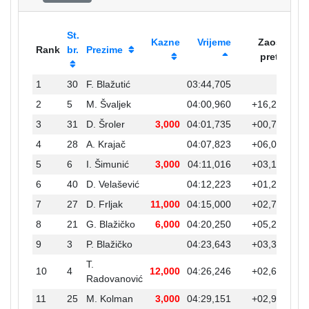
St.
Kazne
Vrijeme
Zaost.
Rank
br.
Prezime
preth.
1
30
F. Blažutić
03:44,705
2
5
M. Švaljek
04:00,960
+16,255
3
31
D. Šroler
3,000
04:01,735
+00,775
4
28
A. Krajač
04:07,823
+06,088
5
6
I. Šimunić
3,000
04:11,016
+03,193
6
40
D. Velašević
04:12,223
+01,207
7
27
D. Frljak
11,000
04:15,000
+02,777
8
21
G. Blažičko
6,000
04:20,250
+05,250
9
3
P. Blažičko
04:23,643
+03,393
T.
10
4
12,000
04:26,246
+02,603
Radovanović
11
25
M. Kolman
3,000
04:29,151
+02,905