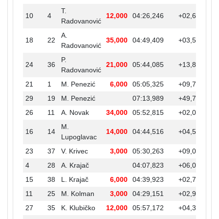
T.
10
4
12,000
04:26,246
+02,603
Radovanović
A.
18
22
35,000
04:49,409
+03,542
+0
Radovanović
P.
24
36
21,000
05:44,085
+13,822
+0
Radovanović
21
1
M. Penezić
6,000
05:05,325
+09,745
+0
29
19
M. Penezić
07:13,989
+49,705
+0
26
11
A. Novak
34,000
05:52,815
+02,019
+0
M.
16
14
14,000
04:44,516
+04,593
Lupoglavac
23
37
V. Krivec
3,000
05:30,263
+09,027
+0
4
28
A. Krajač
04:07,823
+06,088
15
38
L. Krajač
6,000
04:39,923
+02,781
11
25
M. Kolman
3,000
04:29,151
+02,905
27
35
K. Klubičko
12,000
05:57,172
+04,357
+0