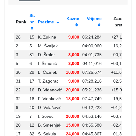
St.
Kazne
Vrijeme
Zaost.
Rank
br.
Prezime
preth.
28
15
K. Žukina
9,000
06:24,284
+27,112
+0
2
5
M. Švaljek
04:00,960
+16,255
3
31
D. Šroler
3,000
04:01,735
+00,775
5
6
I. Šimunić
3,000
04:11,016
+03,193
30
29
L. Čižmek
10,000
07:25,674
+11,685
+0
31
17
T. Zagorac
9,000
07:28,216
+02,542
+0
22
16
D. Vidanović
20,000
05:21,236
+15,911
+0
32
18
F. Vidaković
18,000
07:47,749
+19,533
+0
6
40
D. Velašević
04:12,223
+01,207
19
7
I. Sovec
20,000
04:53,146
+03,737
+0
20
12
B. Smernjak
15,000
04:55,580
+02,434
+0
17
32
S. Sekula
24,000
04:45,867
+01,351
+0