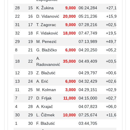
28
15
K. Žukina
9,000
06:24,284
+27,112
+0
22
16
D. Vidanović
20,000
05:21,236
+15,911
+0
31
17
T. Zagorac
9,000
07:28,216
+02,542
+0
32
18
F. Vidaković
18,000
07:47,749
+19,533
+0
29
19
M. Penezić
07:13,989
+49,705
+0
8
21
G. Blažičko
6,000
04:20,250
+05,250
A.
18
22
35,000
04:49,409
+03,542
+0
Radovanović
12
23
Z. Blažutić
04:29,797
+00,646
13
24
A. Erić
6,000
04:32,429
+02,632
11
25
M. Kolman
3,000
04:29,151
+02,905
7
27
D. Frljak
11,000
04:15,000
+02,777
4
28
A. Krajač
04:07,823
+06,088
30
29
L. Čižmek
10,000
07:25,674
+11,685
+0
1
30
F. Blažutić
03:44,705