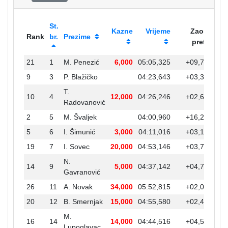
St.
Kazne
Vrijeme
Zaost.
Rank
br.
Prezime
preth.
21
1
M. Penezić
6,000
05:05,325
+09,745
+0
9
3
P. Blažičko
04:23,643
+03,393
T.
10
4
12,000
04:26,246
+02,603
Radovanović
2
5
M. Švaljek
04:00,960
+16,255
5
6
I. Šimunić
3,000
04:11,016
+03,193
19
7
I. Sovec
20,000
04:53,146
+03,737
+0
N.
14
9
5,000
04:37,142
+04,713
Gavranović
26
11
A. Novak
34,000
05:52,815
+02,019
+0
20
12
B. Smernjak
15,000
04:55,580
+02,434
+0
M.
16
14
14,000
04:44,516
+04,593
Lupoglavac