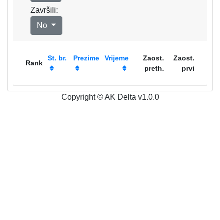
Završili:
No
St. br.
Prezime
Vrijeme
Zaost.
Zaost.
Rank
preth.
prvi
Copyright © AK Delta v1.0.0