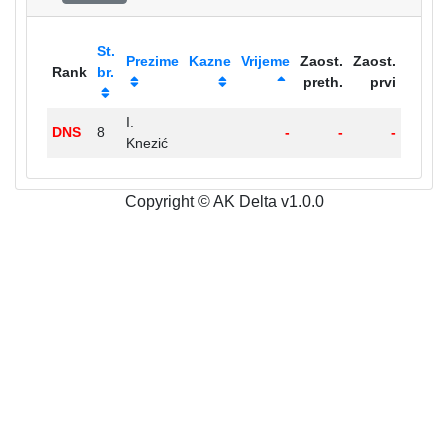
St.
Prezime
Kazne
Vrijeme
Zaost.
Zaost.
Rank
br.
preth.
prvi
I.
DNS
8
-
-
-
Knezić
Copyright © AK Delta v1.0.0